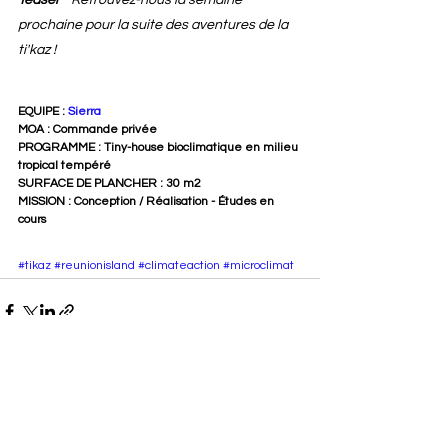
prochaine pour la suite des aventures de la 
ti'kaz !
EQUIPE : 
Sierra
MOA : Commande privée
PROGRAMME : Tiny-house bioclimatique en milieu 
tropical tempéré
SURFACE DE PLANCHER : 30 m2 
MISSION : Conception / Réalisation - Études en 
cours
#tikaz
#reunionisland
#climateaction
#microclimat
Voir tout
Posts récents