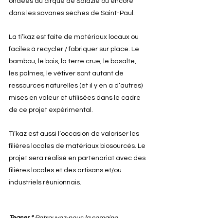
ondées du cirque de Salazie ou encore 
dans les savanes sèches de Saint-Paul. 
La ti’kaz est faite de matériaux locaux ou 
faciles à recycler / fabriquer sur place. Le 
bambou, le bois, la terre crue, le basalte, 
les palmes, le vétiver sont autant de 
ressources naturelles (et il y en a d’autres) 
mises en valeur et utilisées dans le cadre 
de ce projet expérimental.
Ti’kaz est aussi l’occasion de valoriser les 
filières locales de matériaux biosourcés. Le 
projet sera réalisé en partenariat avec des 
filières locales et des artisans et/ou 
industriels réunionnais.
Teaser °
 Retrouvez-nous la semaine 