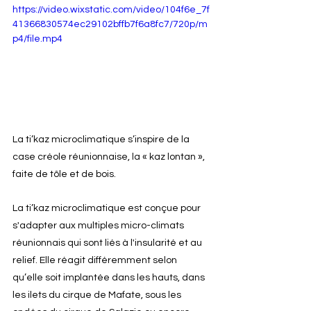
https://video.wixstatic.com/video/104f6e_7f
41366830574ec29102bffb7f6a8fc7/720p/m
p4/file.mp4
La ti’kaz microclimatique s’inspire de la 
case créole réunionnaise, la « kaz lontan », 
faite de tôle et de bois. 
La ti’kaz microclimatique est conçue pour 
s'adapter aux multiples micro-climats 
réunionnais qui sont liés à l'insularité et au 
relief. Elle réagit différemment selon 
qu’elle soit implantée dans les hauts, dans 
les ilets du cirque de Mafate, sous les 