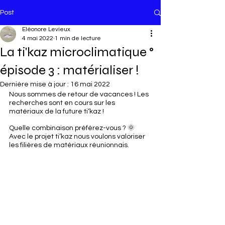
Post
Eléonore Levieux
4 mai 2022
1 min de lecture
La ti'kaz microclimatique °
épisode 3 : matérialiser !
Dernière mise à jour :
16 mai 2022
Nous sommes de retour de vacances ! Les 
recherches sont en cours sur les 
matériaux de la future ti‘kaz ! 
Quelle combinaison préférez-vous ? 🌞
Avec le projet ti’kaz nous voulons valoriser 
les filières de matériaux réunionnais.