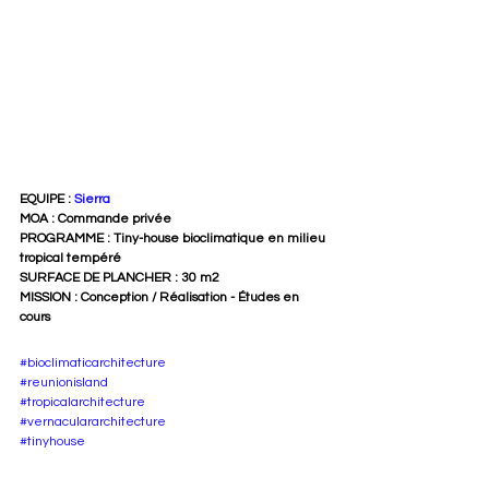
EQUIPE : 
Sierra
MOA : Commande privée
PROGRAMME : Tiny-house bioclimatique en milieu 
tropical tempéré
SURFACE DE PLANCHER : 30 m2 
MISSION : Conception / Réalisation - Études en 
cours
#bioclimaticarchitecture
#reunionisland
#tropicalarchitecture
#vernaculararchitecture
#tinyhouse